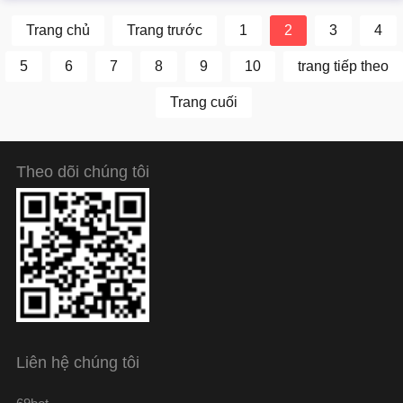
Trang chủ
Trang trước
1
2
3
4
5
6
7
8
9
10
trang tiếp theo
Trang cuối
Theo dõi chúng tôi
Liên hệ chúng tôi