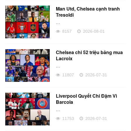
Man Utd, Chelsea cạnh tranh
Tresoldi
...
8157
2026-08-01
Chelsea chi 52 triệu bảng mua
Lacroix
...
11807
2026-07-31
Liverpool Quyết Chi Đậm Vì
Barcola
...
11753
2026-07-31