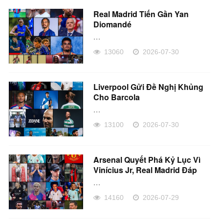
Real Madrid Tiến Gần Yan
Diomandé
...
13060
2026-07-30
Liverpool Gửi Đề Nghị Khủng
Cho Barcola
...
13100
2026-07-30
Arsenal Quyết Phá Kỷ Lục Vì
Vinícius Jr, Real Madrid Đáp
Trả!
...
14160
2026-07-29