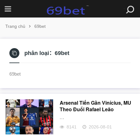
Trang chủ
69bet
phân loại：
69bet
69bet
Arsenal Tiến Gần Vinícius, MU
Theo Đuổi Rafael Leão
...
8141
2026-08-01