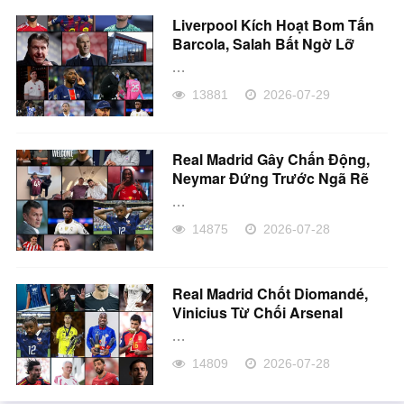
Liverpool Kích Hoạt Bom Tấn
Barcola, Salah Bất Ngờ Lỡ
Besiktas!
...
13881
2026-07-29
Real Madrid Gây Chấn Động,
Neymar Đứng Trước Ngã Rẽ
Lớn
...
14875
2026-07-28
Real Madrid Chốt Diomandé,
Vinicius Từ Chối Arsenal
...
14809
2026-07-28